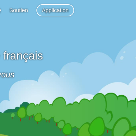
Q
Soutien
Application
 français
et vous