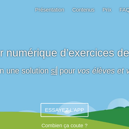
Présentation
Contenus
Prix
FA
r numérique d’exercices de
une solution
simple
pour
vos élèves 
ESSAYEZ L’APP
Combien ça coute ?