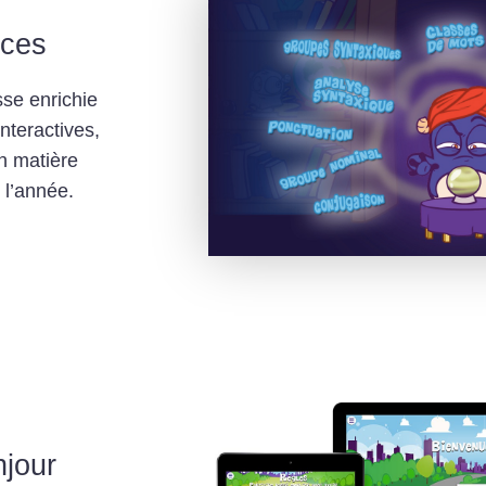
ices
se enrichie
nteractives,
n matière
 l’année.
jour