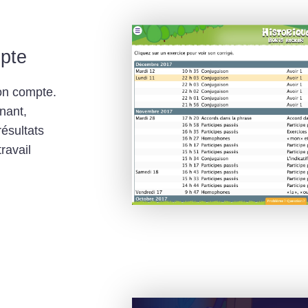
pte
son
compte
.
nant,
résultats
ravail