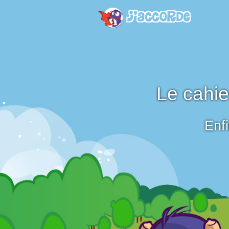
J’accorde
Le cahie
Enfin 